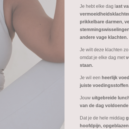
Je hebt elke dag l
ast v
vermoeidheidsklachten
prikkelbare darmen, v
stemmingswisselingen
andere vage klachten.
Je wilt deze klachten z
omdat je elke dag met
v
staan.
Je wil een
heerlijk voe
juiste voedingsstoffen
Jouw
uitgebreide lunc
van de dag voldoende 
Dat je de hele middag
g
hoofdpijn, opgeblazen