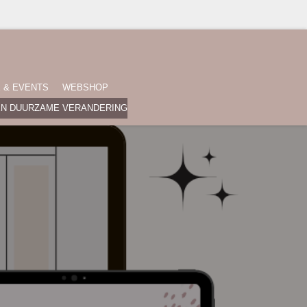
E & EVENTS
WEBSHOP
EN DUURZAME VERANDERING