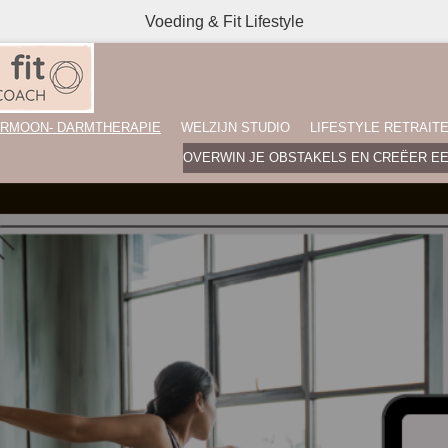
Voeding & Fit Lifestyle
RMOON- DARMTHERAPIE
WELZIJN STUDIO
LIFESTYLE RETRAIT
OVERWIN JE OBSTAKELS EN CREËER E