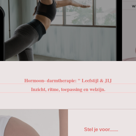
Hormoon- darmtherapie: " Leefstijl & JIJ
Inzicht, ritme, toepassing en welzijn.
Stel je voor.......