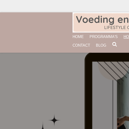
Ga
direct
naar
de
HOME
PROGRAMMA'S
HO
hoofdinhoud
CONTACT
BLOG