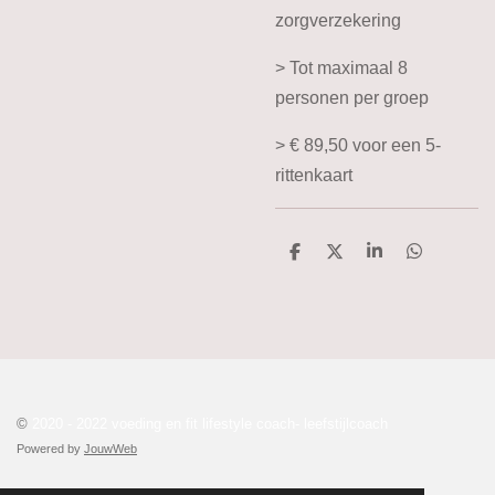
zorgverzekering
> Tot maximaal 8
personen per groep
> € 89,50 voor een 5-
rittenkaart
D
D
S
D
e
e
h
e
l
e
a
l
e
l
r
e
n
e
n
©
2020 - 2022 voeding en fit lifestyle coach- leefstijlcoach
Powered by
JouwWeb