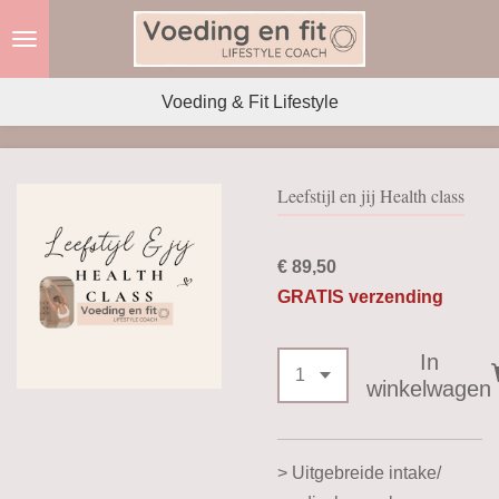
Ga
direct
naar
Voeding & Fit Lifestyle
de
hoofdinhoud
Leefstijl en jij Health class
€ 89,50
GRATIS verzending
In
winkelwagen
> Uitgebreide intake/