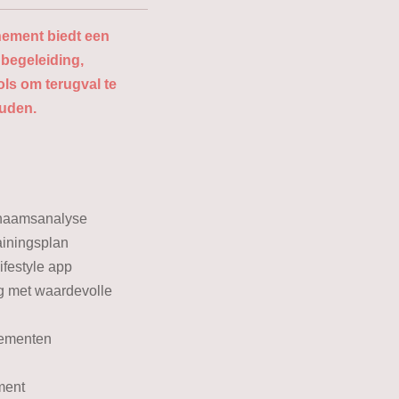
nnement biedt een
begeleiding,
ols om terugval te
ouden.
chaamsanalyse
ainingsplan
ifestyle app
 met waardevolle
lementen
ment